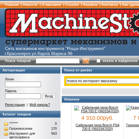
Главная
|
Новости
|
О магазине
|
Cсылки
|
Корзина
|
Контакты
|
Как сдела
Сеть магазинов инструмента "Роща-Инструмент"
г.Красноярск ул.Карла Маркса 96
Поиск товаров
искать в найденном
Авторизация
Поиск от yandex
Логин
Пароль
Вход
Новинки
Регистрация
|
Мой пароль?
Каталог товаров
4 310.00руб.
7 0
"""""""
0
Сабельная пила Bosch PSA
Газонокос
Газонокосилки
170
700 E (06033A7020)
(0
Инструмент для
563
автосервиса