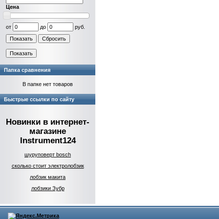
Цена
от
до
руб.
Папка сравнения
В папке нет товаров
Быстрые ссылки по сайту
Новинки в интернет-
магазине
Instrument124
шуруповерт bosch
сколько стоит электролобзик
лобзик макита
лобзики Зубр