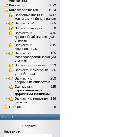
устройства
Каталог
872
Каталог запчастей
4534
Запасные части к
1417
машинам и оборудованию
Запчасти YAT
505
Запчасти интерскол
0
Запчасти к
476
деревообрабатывающим
станкам
Запчасти к
815
компрессорам
Запчасти к
155
металлообрабатывающим
станкам
Запчасти к насосам
559
Запчасти к пусковым
66
устройствам
Запчасти к
230
сварочным аппаратам
Запчасти к
115
строительным и
дорожным машинам
Запчасти к тепловым
196
пушкам
Прочее
6
Filter 1
Свернуть
Название