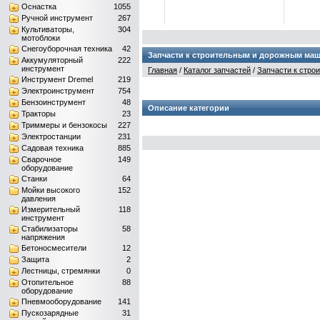
1 770.00руб.
Оснастка
1055
Ручной инструмент
267
Лобзик Зубр ЗЛ-710ЭМ
Культиваторы,
304
мотоблоки
Снегоуборочная техника
42
Запчасти к строительным и дорожным ма
Аккумуляторный
222
инструмент
Главная
/
Каталог запчастей
/
Запчасти к стр
Инструмент Dremel
219
Электроинструмент
754
Бензоинструмент
48
Описание категории
Тракторы
23
Триммеры и бензокосы
227
Электростанции
231
Садовая техника
885
Сварочное
149
оборудование
Станки
64
Мойки высокого
152
давления
Измерительный
118
инструмент
Стабилизаторы
58
напряжения
Бетоносмесители
12
Защита
2
Лестницы, стремянки
0
Отопительное
88
оборудование
Пневмооборудование
141
Пускозарядные
31